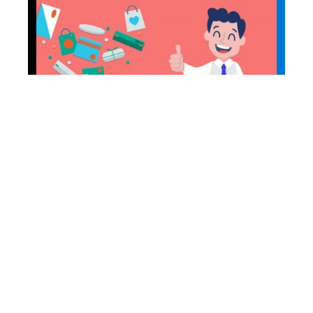
Stratégie
E-commerce : fidélisez vos
clients avec ces 5 astuces