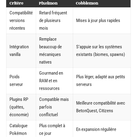
Critère
Pixelmon
Cobblemon
Compatibilité
Retard fréquent
versions
de plusieurs
Mises à jour plus rapides
récentes
mois
Remplace
Intégration
beaucoup de
S’appuie sur les systèmes
vanilla
mécaniques
existants (biomes, spawns)
natives
Gourmand en
Poids
Plus léger, adapté aux petits
RAM et en
serveur
serveurs
ressources
Plugins RP
Compatible mais
Meilleure compatibilité avec
(quêtes,
parfois
BetonQuest, Citizens
économie)
conflictuel
Catalogue
Plus complet à
En expansion régulière
Pokémon
ce jour