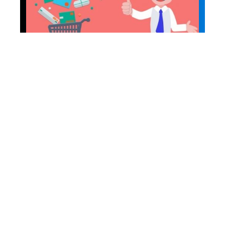
Stratégie
E-commerce : fidélisez
vos clients avec ces 5
astuces