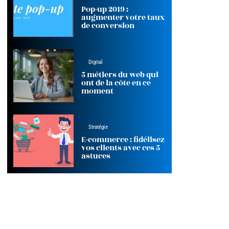
Pop-up 2019 :
augmenter votre taux
de conversion
Digital
5 métiers du web qui
ont de la côte en ce
moment
Stratégie
E-commerce : fidélisez
vos clients avec ces 5
astuces