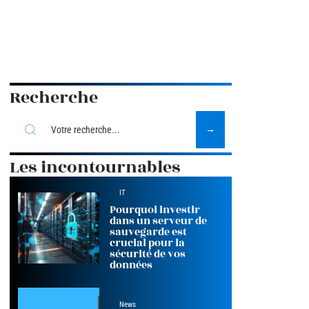
Recherche
Les incontournables
IT
Pourquoi investir
dans un serveur de
sauvegarde est
crucial pour la
sécurité de vos
données
News