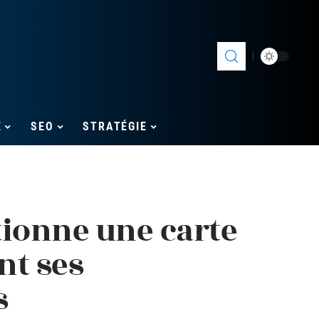
É
SEO
STRATÉGIE
ionne une carte
nt ses
s